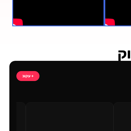
וק
+ עקוב