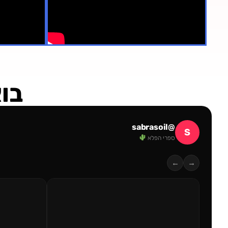
בוא
@sabrasoil
S
ספרי הפלא
←
→