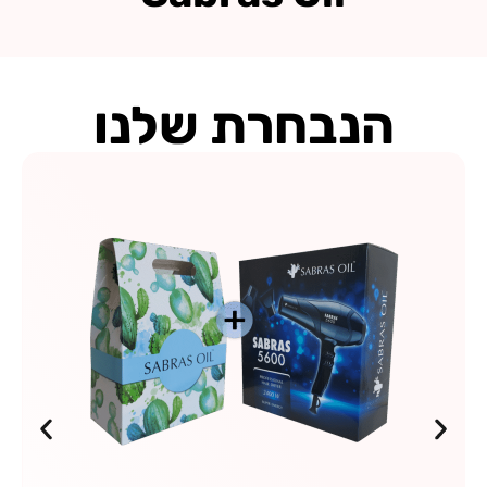
שלך,
בגרסה הכי
טובה שלו
הנבחרת שלנו
סדרת טיפוח מקצועית
על בסיס תמצית צבר,
קרטין ושמנים טבעיים.
שמפו, מסכת הזנה
וסרום שמחזירים
לשיער ברק, חוזק
ורכות.
לחנות
שלנו